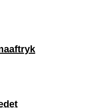
maaftryk
edet