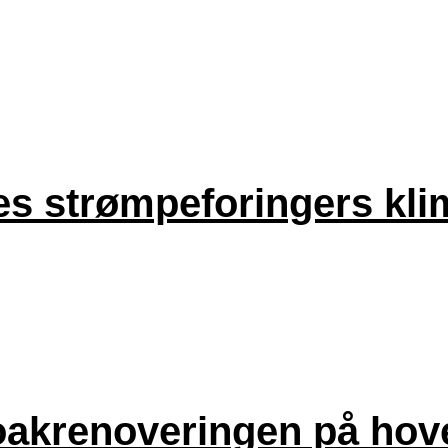
res strømpeforingers kli
loakrenoveringen på hov