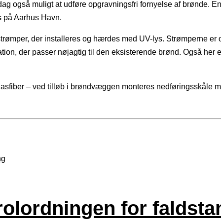
g også muligt at udføre opgravningsfri fornyelse af brønde. En
is på Aarhus Havn.
trømper, der installeres og hærdes med UV-lys. Strømperne er o
llation, der passer nøjagtig til den eksisterende brønd. Også her
asfiber – ved tilløb i brøndvæggen monteres nedføringsskåle m
rolordningen for falds