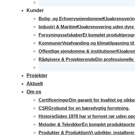
Kunder
Bolig- og Erhvervsejendomme
Kloakrenoverin
Industri & Maritim
Kloakrenovering uden dyre 
Forsyningsselskaber
Et komplet produktprogra
Kommuner
Vejafvanding og klimatilpasning ti
Offentlige ejendomme & institutioner
Kloakren
Rådgivere & Projekterende
Din professionelle 
Projekter
Aktuelt
Om os
Certificeringer
Din garanti for kvalitet og sikk
CSR
Grobund for en bæredygtig forretning.
Historie
Siden 1978 har vi fornyet rør uden op
Metoder & Teknikker
En komplet produktportefø
Produkter & Produktion
Vi udvikler, installer