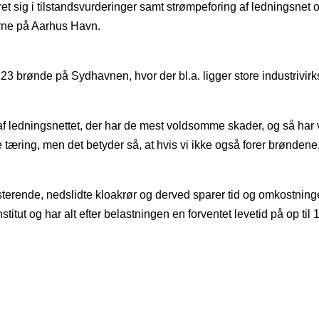
 sig i tilstandsvurderinger samt strømpeforing af ledningsnet og
erne på Aarhus Havn.
t 23 brønde på Sydhavnen, hvor der bl.a. ligger store industrivi
af ledningsnettet, der har de mest voldsomme skader, og så har 
 tæring, men det betyder så, at hvis vi ikke også forer brøndene,
terende, nedslidte kloakrør og derved sparer tid og omkostninger 
itut og har alt efter belastningen en forventet levetid på op til 1