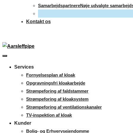
Samarbejdspartnere
Nøje udvalgte samarbejdsp
Kontakt os
Services
Fornyelsesplan af kloak
Opgravningsfri kloakarbejde
Strømpeforing af faldstammer
Strømpeforing af kloaksystem
Strømpeforing af ventilationskanaler
TV-inspektion af kloak
Kunder
Bolig- og Erhvervsejendomme