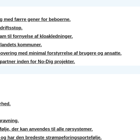
g med færre gener for beboerne.
driftsstop.
m til fornyelse af kloakledninger.
l landets kommuner.
overing med minimal forstyrrelse af brugere og ansatte.
partner inden for No-Dig projekter.
erhed.
gravning.
lje, der kan anvendes til alle rørsystemer.
er og har den bredeste strømpeforingsportefølje.