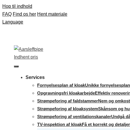
Hop til indhold
FAQ
Find os her
Hent materiale
Language
Indhent pris
Services
Fornyelsesplan af kloak
Unikke fornyelsesplane
Opgravningsfri kloakarbejde
Effektiv renoveri
Strømpeforing af faldstammer
Nem og omkostni
Strømpeforing af kloaksystem
Skånsom og hurt
Strømpeforing af ventilationskanaler
Undgå då
TV-inspektion af kloak
Få et korrekt og detaljer