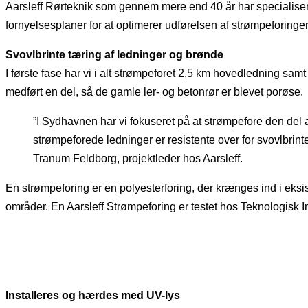
Aarsleff Rørteknik som gennem mere end 40 år har specialiseret
fornyelsesplaner for at optimerer udførelsen af strømpeforing
Svovlbrinte tæring af ledninger og brønde
I første fase har vi i alt strømpeforet 2,5 km hovedledning sam
medført en del, så de gamle ler- og betonrør er blevet porøse.
”I Sydhavnen har vi fokuseret på at strømpefore den del 
strømpeforede ledninger er resistente over for svovlbrinte
Tranum Feldborg, projektleder hos Aarsleff.
En strømpeforing er en polyesterforing, der krænges ind i eksis
områder. En Aarsleff Strømpeforing er testet hos Teknologisk Inst
Installeres og hærdes med UV-lys